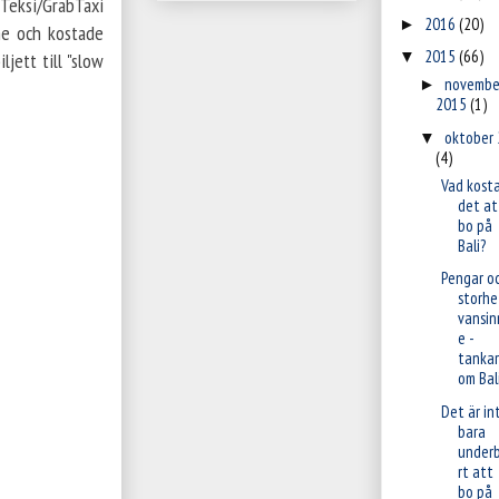
yTeksi/GrabTaxi
2016
(20)
►
me och kostade
2015
(66)
▼
jett till "slow
novembe
►
2015
(1)
oktober
▼
(4)
Vad kosta
det at
bo på
Bali?
Pengar o
storhe
vansin
e -
tankar
om Bal
Det är in
bara
under
rt att
bo på