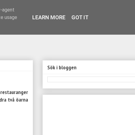
r-agent
LEARN MORE
GOT IT
te usage
Sök i bloggen
 restauranger
ndra två öarna