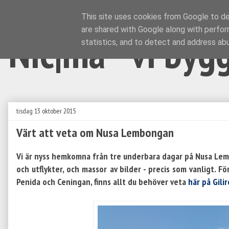
This site uses cookies from Google to del
are shared with Google along with perfor
Nic|ma - vi byg
statistics, and to detect and address ab
tisdag 13 oktober 2015
Värt att veta om Nusa Lembongan
Vi är nyss hemkomna från tre underbara dagar på Nusa Lemb
och utflykter, och massor av bilder - precis som vanligt. F
Penida och Ceningan, finns allt du behöver veta
här på Gilir