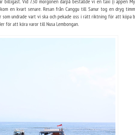
ar billigast. Vid 7.30 morgonen därpå beställde vi en taxi (i appen M
 kom en kvart senare. Resan från Canggu till Sanur tog en dryg tim
som undrade vart vi ska och pekade oss i rätt riktning för att köpa bil
der för att köra varor till Nusa Lembongan.