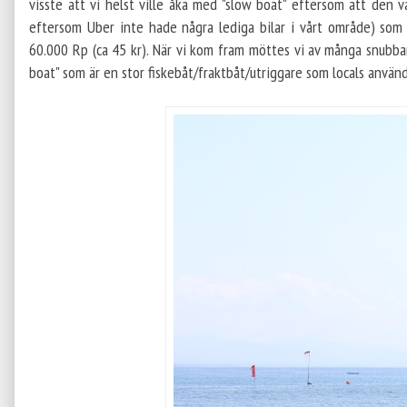
visste att vi helst ville åka med "slow boat" eftersom att den v
eftersom Uber inte hade några lediga bilar i vårt område) som
60.000 Rp (ca 45 kr). När vi kom fram möttes vi av många snubbar 
boat" som är en stor fiskebåt/fraktbåt/utriggare som locals använ