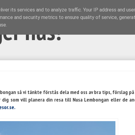
iver its services and to analyze traffic. Your IP address and use
mance and security metrics to ensure quality of service, genera
ger hus!
use.
ongan så vi tänkte förstås dela med oss av bra tips, förslag på
ör dig som vill planera din resa till Nusa Lembongan eller de a
esor.se.