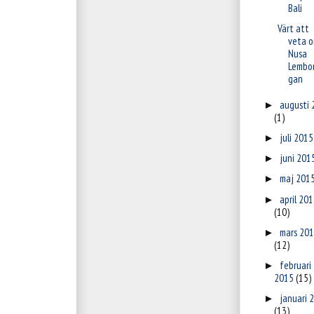
Bali
Värt att
veta 
Nusa
Lembo
gan
augusti 
►
(1)
juli 201
►
juni 201
►
maj 201
►
april 20
►
(10)
mars 20
►
(12)
februari
►
2015
(15)
januari 
►
(13)