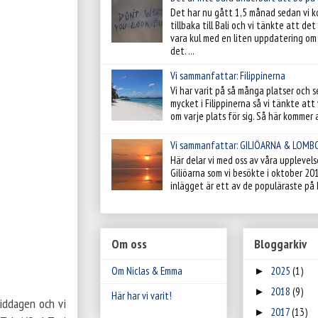
Det har nu gått 1,5 månad sedan vi 
tillbaka till Bali och vi tänkte att de
vara kul med en liten uppdatering om 
det. ...
Vi sammanfattar: Filippinerna
Vi har varit på så många platser och s
mycket i Filippinerna så vi tänkte att v
om varje plats för sig. Så här kommer al
Vi sammanfattar: GILIÖARNA & LOMB
Här delar vi med oss av våra upplevels
Giliöarna som vi besökte i oktober 20
inlägget är ett av de populäraste på 
Om oss
Bloggarkiv
Om Niclas & Emma
2025
(1)
►
2018
(9)
►
Här har vi varit!
middagen och vi
2017
(13)
►