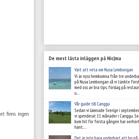
De mest lästa inläggen på Nic|ma
Värt att veta om Nusa Lembongan
Vi är nyss hemkomna från tre underba
på Nusa Lembongan så vi tänkte förs
med oss av bra tips, förslag på resta
u...
Vår guide till Canggu
Sedan vi lämnade Sverige i septembe
et finns ingen
vi spenderat 11 månader i Canggu. Se
kom hit för första gången har oerhör
hänt....
Det är inte bara underbart att bo på 