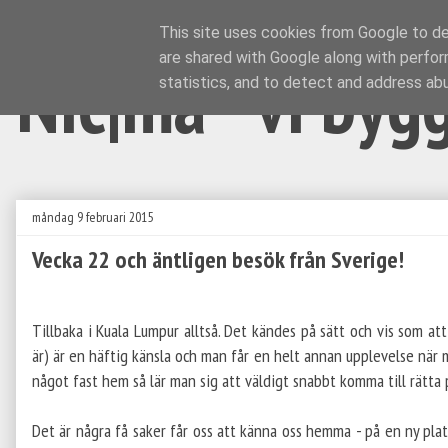
This site uses cookies from Google to del
are shared with Google along with perfor
Nic|ma - vi byg
statistics, and to detect and address ab
måndag 9 februari 2015
Vecka 22 och äntligen besök från Sverige!
Tillbaka i Kuala Lumpur alltså. Det kändes på sätt och vis som a
är) är en häftig känsla och man får en helt annan upplevelse när m
något fast hem så lär man sig att väldigt snabbt komma till rätta 
Det är några få saker får oss att känna oss hemma - på en ny plats