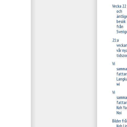
Vecka 22
och
äntlig
besök
från
Sverig
21:a
veckan
vår ny
tidszo
Vi
samma
fattar
Langk
wi
Vi
samma
fattar
Koh Ya
Noi
Bilder fr
Koh Li