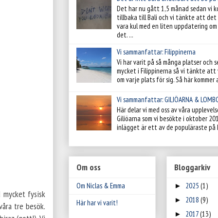
Det har nu gått 1,5 månad sedan vi 
tillbaka till Bali och vi tänkte att de
vara kul med en liten uppdatering om 
det. ...
Vi sammanfattar: Filippinerna
Vi har varit på så många platser och s
mycket i Filippinerna så vi tänkte att v
om varje plats för sig. Så här kommer al
Vi sammanfattar: GILIÖARNA & LOMB
Här delar vi med oss av våra upplevels
Giliöarna som vi besökte i oktober 20
inlägget är ett av de populäraste på 
Om oss
Bloggarkiv
Om Niclas & Emma
2025
(1)
►
d mycket fysisk
2018
(9)
►
Här har vi varit!
 våra tre besök.
2017
(13)
►