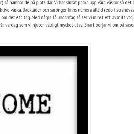
r) så hamnar de på plats där. Vi har slutat packa upp våra väskor så det 
pektive väska. Badkläder och saronger finns numera alltid redo i strandv
 om det ett tag. Med några få undantag så ser vi minst ett avsnitt varje
 vår vardag som vi njuter väldigt mycket utav. Snart börjar vi om på säso