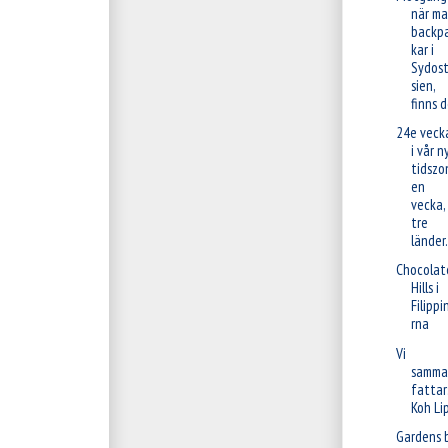
när m
backp
kar i
Sydos
sien,
finns d
24e veck
i vår n
tidszo
en
vecka,
tre
länder.
Chocolat
Hills i
Filippi
rna
Vi
samma
fattar
Koh Li
Gardens 