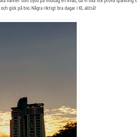
a vänner som bjöd på middag en kväll, då vi oxå fick prova sparkling shi
h gick på bio. Några riktigt bra dagar i KL alltså!