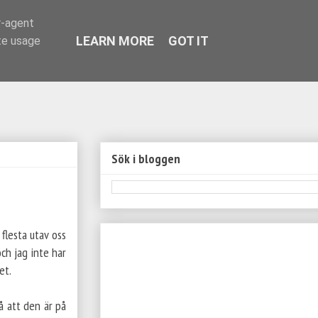
r-agent
LEARN MORE
GOT IT
te usage
Sök i bloggen
flesta utav oss
ch jag inte har
vet.
å att den är på