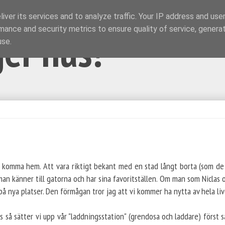
iver its services and to analyze traffic. Your IP address and use
mance and security metrics to ensure quality of service, genera
ger hus!
use.
tt komma hem. Att vara riktigt bekant med en stad långt borta (som de 
an känner till gatorna och har sina favoritställen. Om man som Niclas o
på nya platser. Den förmågan tror jag att vi kommer ha nytta av hela li
 så sätter vi upp vår "laddningsstation" (grendosa och laddare) först s