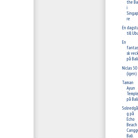
the Ba
i
Singa
re
En dagst
till Ub
En
fantas
sk vec
på Bali
Niclas 30 
(igen)
Taman
Ayun
Templ
på Bali
Solnedgå
g på
Echo
Beach 
Cangg
Bali.