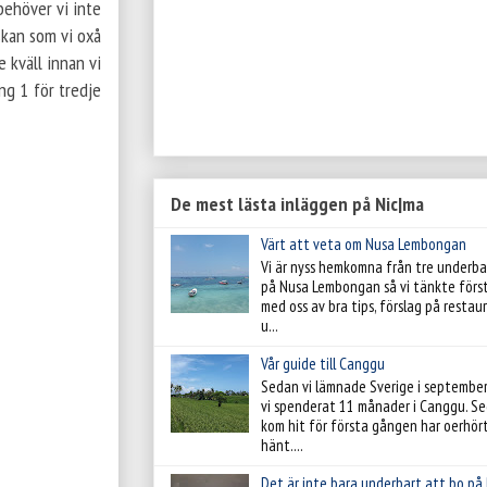
behöver vi inte
äskan som vi oxå
 kväll innan vi
ng 1 för tredje
De mest lästa inläggen på Nic|ma
Värt att veta om Nusa Lembongan
Vi är nyss hemkomna från tre underba
på Nusa Lembongan så vi tänkte förs
med oss av bra tips, förslag på resta
u...
Vår guide till Canggu
Sedan vi lämnade Sverige i septembe
vi spenderat 11 månader i Canggu. Se
kom hit för första gången har oerhör
hänt....
Det är inte bara underbart att bo på 