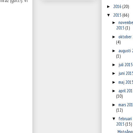
raz (gott!). Vi
2016
(20)
►
2015
(66)
▼
novembe
►
2015
(1)
oktober
►
(4)
augusti 
►
(1)
juli 201
►
juni 201
►
maj 201
►
april 20
►
(10)
mars 20
►
(12)
februari
▼
2015
(15)
Motgång