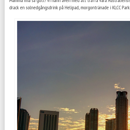
Mamma mia så gott! Vi hann även med att träffa våra Australiensisk
drack en solnedgångsdrink på Helipad, morgontränade i KLCC Park oc