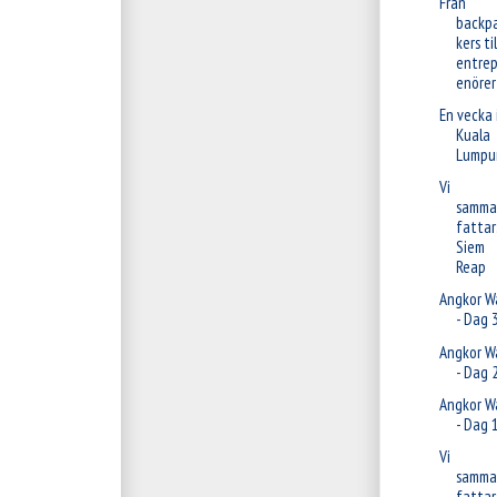
Från
backp
kers til
entrep
enörer
En vecka 
Kuala
Lumpu
Vi
samma
fattar
Siem
Reap
Angkor W
- Dag 
Angkor W
- Dag 
Angkor W
- Dag 
Vi
samma
fattar