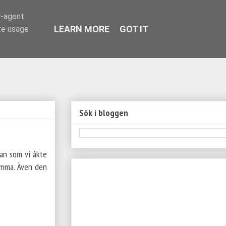
r-agent
LEARN MORE
GOT IT
te usage
Sök i bloggen
an som vi åkte
samma. Även den