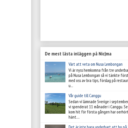
De mest lästa inläggen på Nic|ma
Värt att veta om Nusa Lembongan
Vi är nyss hemkomna från tre underba
på Nusa Lembongan så vi tänkte förs
med oss av bra tips, förslag på resta
u...
Vår guide till Canggu
Sedan vi lämnade Sverige i septembe
vi spenderat 11 månader i Canggu. Se
kom hit för första gången har oerhör
hänt....
Det är inte bara underbart att bo på 