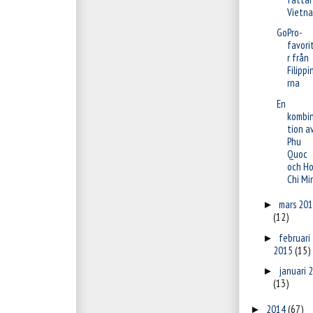
Vietn
GoPro-
favori
r från
Filippi
rna
En
kombi
tion a
Phu
Quoc
och H
Chi Mi
mars 20
►
(12)
februari
►
2015
(15)
januari 
►
(13)
2014
(67)
►