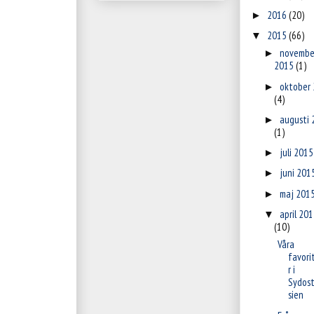
2016
(20)
►
2015
(66)
▼
novembe
►
2015
(1)
oktober
►
(4)
augusti 
►
(1)
juli 201
►
juni 201
►
maj 201
►
april 20
▼
(10)
Våra
favori
r i
Sydos
sien