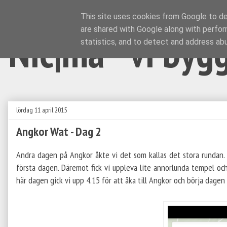
This site uses cookies from Google to del
are shared with Google along with perfor
Nic|ma - vi byg
statistics, and to detect and address ab
lördag 11 april 2015
Angkor Wat - Dag 2
Andra dagen på Angkor åkte vi det som kallas det stora rundan.
första dagen. Däremot fick vi uppleva lite annorlunda tempel oc
här dagen gick vi upp 4.15 för att åka till Angkor och börja dage