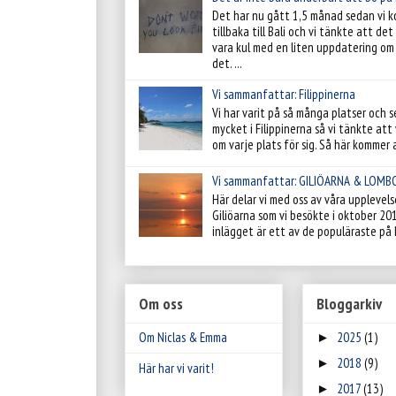
Det har nu gått 1,5 månad sedan vi 
tillbaka till Bali och vi tänkte att de
vara kul med en liten uppdatering om 
det. ...
Vi sammanfattar: Filippinerna
Vi har varit på så många platser och s
mycket i Filippinerna så vi tänkte att v
om varje plats för sig. Så här kommer al
Vi sammanfattar: GILIÖARNA & LOMB
Här delar vi med oss av våra upplevels
Giliöarna som vi besökte i oktober 20
inlägget är ett av de populäraste på 
Om oss
Bloggarkiv
Om Niclas & Emma
2025
(1)
►
2018
(9)
►
Här har vi varit!
2017
(13)
►