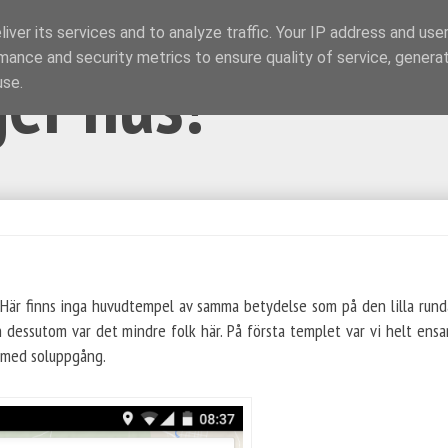
iver its services and to analyze traffic. Your IP address and use
mance and security metrics to ensure quality of service, genera
ger hus!
use.
 Här finns inga huvudtempel av samma betydelse som på den lilla rund
h dessutom var det mindre folk här. På första templet var vi helt en
n med soluppgång.