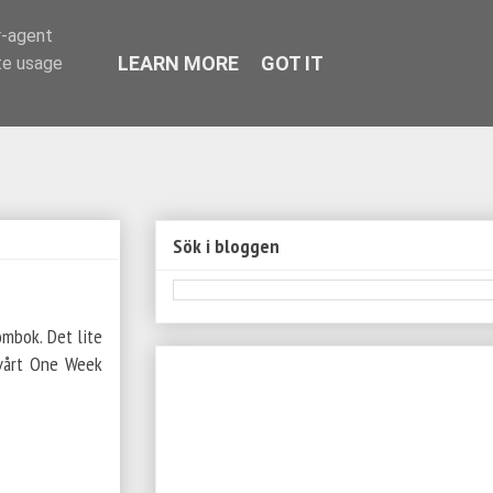
r-agent
LEARN MORE
GOT IT
te usage
Sök i bloggen
ombok. Det lite
 vårt One Week