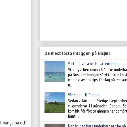
De mest lästa inläggen på Nic|ma
Värt att veta om Nusa Lembongan
Vi är nyss hemkomna från tre underba
på Nusa Lembongan så vi tänkte förs
med oss av bra tips, förslag på resta
u...
Vår guide till Canggu
Sedan vi lämnade Sverige i septembe
vi spenderat 11 månader i Canggu. Se
kom hit för första gången har oerhör
hänt....
att hänga på och
Det är inte bara underbart att bo på 