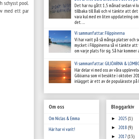
h schysst pool.
Det har nu gått 1,5 månad sedan vi 
low med ett par
tillbaka till Bali och vi tänkte att de
vara kul med en liten uppdatering om 
det. ...
Vi sammanfattar: Filippinerna
Vi har varit på så många platser och s
mycket i Filippinerna så vi tänkte att v
om varje plats för sig. Så här kommer al
Vi sammanfattar: GILIÖARNA & LOMB
Här delar vi med oss av våra upplevels
Giliöarna som vi besökte i oktober 20
inlägget är ett av de populäraste på 
Om oss
Bloggarkiv
Om Niclas & Emma
2025
(1)
►
2018
(9)
►
Här har vi varit!
2017
(13)
►