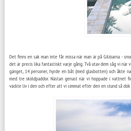
Det finns en sak man inte får missa när man är på Giliöarna - sn
det är precis lika fantastiskt varje gång. Två utav dem såg vi när 
gänget, 14 personer, hyrde en båt (med glasbotten) och åkte runt
med tre sköldpaddor. Nästan genast när vi hoppade i vattnet fi
väckte liv i den och efter att vi simmat efter den en stund så dök