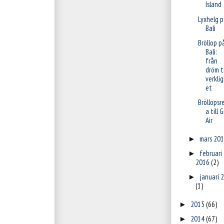
Island
Lyxhelg p
Bali
Bröllop p
Bali:
från
dröm ti
verkli
et
Bröllopsr
a till Gi
Air
mars 20
►
februari
►
2016
(2)
januari 
►
(1)
2015
(66)
►
2014
(67)
►