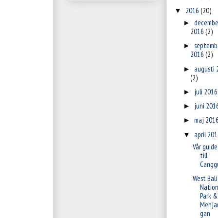
2016
(20)
▼
decembe
►
2016
(2)
septemb
►
2016
(2)
augusti 
►
(2)
juli 201
►
juni 201
►
maj 201
►
april 20
▼
Vår guide
till
Cangg
West Bali
Nation
Park &
Menja
gan