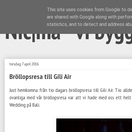
This site uses cookies from Google to del
are shared with Google along with perfor
Nic|ma - vi byg
statistics, and to detect and address ab
torsdag 7 april 2016
Bröllopsresa till Gili Air
Just hemkomna från tio dagars bröllopsresa till Gili Air. Tio all
ovanliga med vår bröllopsresa var att vi hade med oss ett hel
Wedding på Bali.