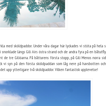
orkla med sköldpaddor. Under våra dagar här lyckades vi stöta på hela 
vi snorklade längs Gili Airs östra strand och de andra fyra på en båtutfl
 de tre Giliöarna. På båtturens första stopp, på Gili Menos norra sid
ck vi syn på den första sköldpaddan som låg nere på havsbotten och 
 det upp ytterligare två sköldpaddor. Vilken fantastisk upplevelse!