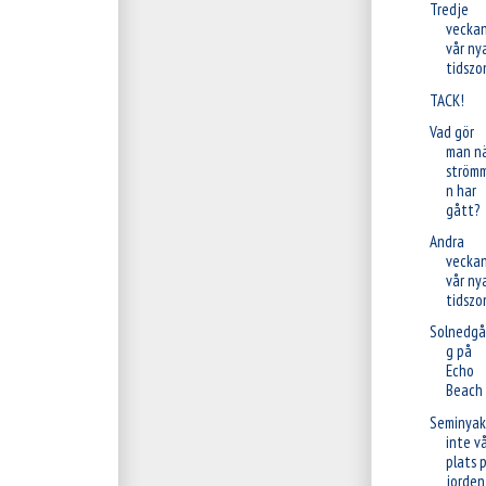
Tredje
veckan
vår ny
tidszo
TACK!
Vad gör
man n
ström
n har
gått?
Andra
veckan
vår ny
tidszo
Solnedgå
g på
Echo
Beach
Seminyak
inte v
plats 
jorden