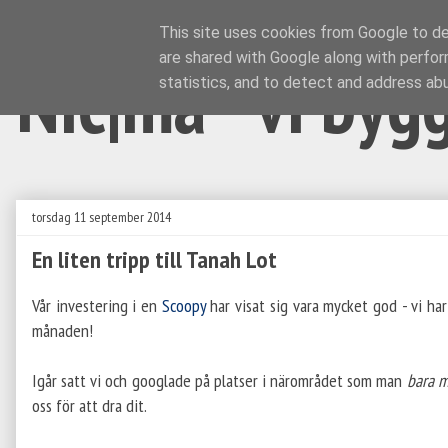
This site uses cookies from Google to del
are shared with Google along with perfor
Nic|ma - vi byg
statistics, and to detect and address ab
torsdag 11 september 2014
En liten tripp till Tanah Lot
Vår investering i en
Scoopy
har visat sig vara mycket god - vi ha
månaden!
Igår satt vi och googlade på platser i närområdet som man
bara m
oss för att dra dit.