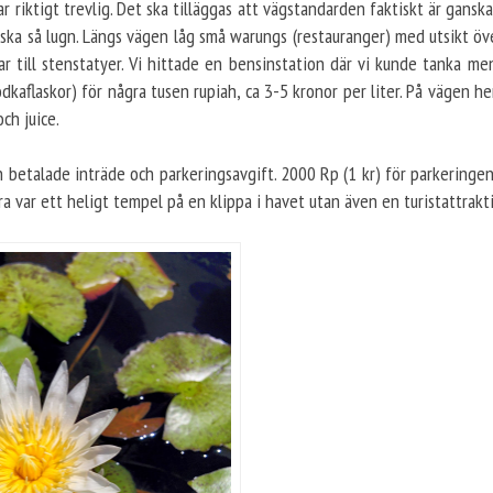
r riktigt trevlig. Det ska tilläggas att vägstandarden faktiskt är ganska
ska så lugn. Längs vägen låg små warungs (restauranger) med utsikt öve
r till stenstatyer. Vi hittade en bensinstation där vi kunde tanka men
dkaflaskor) för några tusen rupiah, ca 3-5 kronor per liter. På vägen he
ch juice.
ch betalade inträde och parkeringsavgift. 2000 Rp (1 kr) för parkering
ara var ett heligt tempel på en klippa i havet utan även en turistattrakt