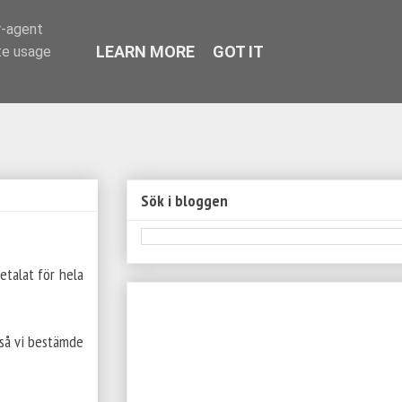
r-agent
LEARN MORE
GOT IT
te usage
Sök i bloggen
etalat för hela
 så vi bestämde