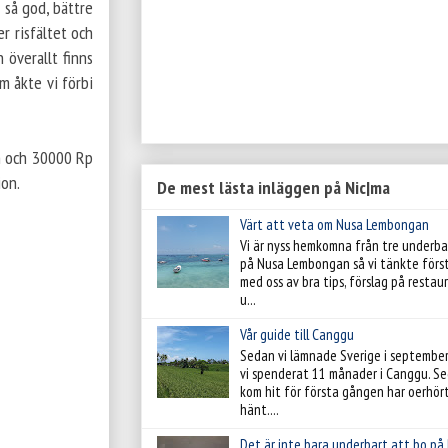
 så god, bättre
r risfältet och
 överallt finns
m åkte vi förbi
en och 30000 Rp
ion.
De mest lästa inläggen på Nic|ma
Värt att veta om Nusa Lembongan
Vi är nyss hemkomna från tre underba
på Nusa Lembongan så vi tänkte förs
med oss av bra tips, förslag på resta
u...
Vår guide till Canggu
Sedan vi lämnade Sverige i septembe
vi spenderat 11 månader i Canggu. Se
kom hit för första gången har oerhör
hänt....
Det är inte bara underbart att bo på 