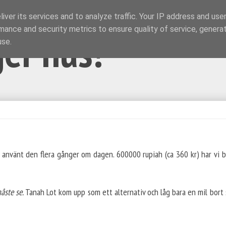
iver its services and to analyze traffic. Your IP address and use
mance and security metrics to ensure quality of service, genera
ger hus!
use.
r använt den flera gånger om dagen. 600000 rupiah (ca 360 kr) har vi b
åste se.
Tanah Lot kom upp som ett alternativ och låg bara en mil bort