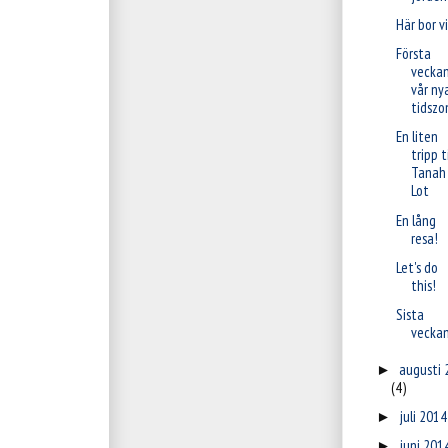
Här bor vi
Första
veckan
vår ny
tidszo
En liten
tripp ti
Tanah
Lot
En lång
resa!
Let's do
this!
Sista
veckan.
augusti 
►
(4)
juli 201
►
juni 201
►