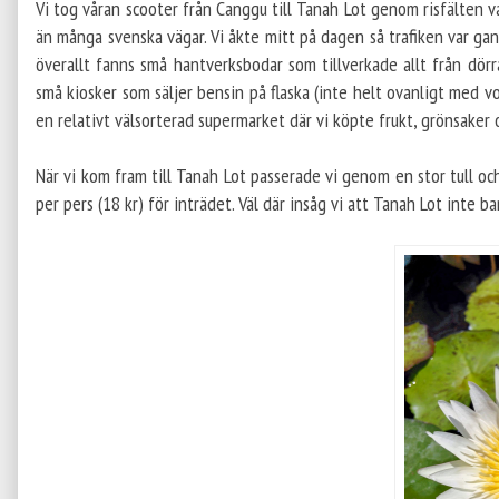
Vi tog våran scooter från Canggu till Tanah Lot genom risfälten va
än många svenska vägar. Vi åkte mitt på dagen så trafiken var gan
överallt fanns små hantverksbodar som tillverkade allt från dörra
små kiosker som säljer bensin på flaska (inte helt ovanligt med vo
en relativt välsorterad supermarket där vi köpte frukt, grönsaker o
När vi kom fram till Tanah Lot passerade vi genom en stor tull o
per pers (18 kr) för inträdet. Väl där insåg vi att Tanah Lot inte b