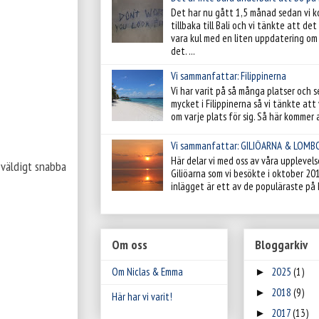
Det har nu gått 1,5 månad sedan vi 
tillbaka till Bali och vi tänkte att de
vara kul med en liten uppdatering om 
det. ...
Vi sammanfattar: Filippinerna
Vi har varit på så många platser och s
mycket i Filippinerna så vi tänkte att v
om varje plats för sig. Så här kommer al
Vi sammanfattar: GILIÖARNA & LOMB
Här delar vi med oss av våra upplevels
 väldigt snabba
Giliöarna som vi besökte i oktober 20
inlägget är ett av de populäraste på 
Om oss
Bloggarkiv
Om Niclas & Emma
2025
(1)
►
2018
(9)
►
Här har vi varit!
2017
(13)
►