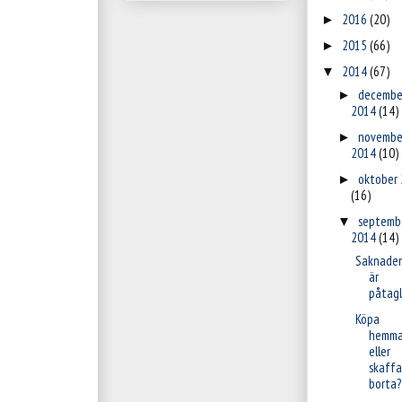
2016
(20)
►
2015
(66)
►
2014
(67)
▼
decembe
►
2014
(14)
novembe
►
2014
(10)
oktober
►
(16)
septemb
▼
2014
(14)
Saknade
är
påtagl
Köpa
hemm
eller
skaffa
borta?